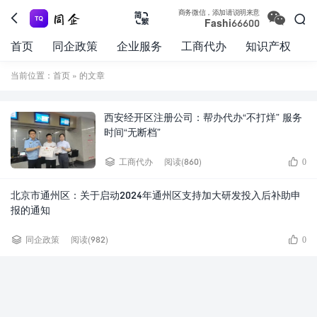

商务微信，添加请说明来意



Fashi66600
首页
同企政策
企业服务
工商代办
知识产权
当前位置：
首页
» 的文章
西安经开区注册公司：帮办代办“不打烊” 服务
时间“无断档”


工商代办
阅读(860)
0
北京市通州区：关于启动2024年通州区支持加大研发投入后补助申
报的通知


同企政策
阅读(982)
0