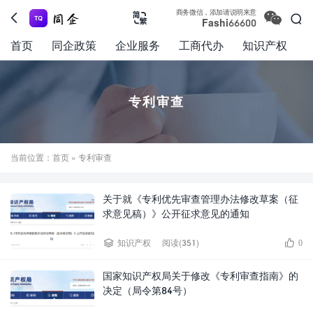

商务微信，添加请说明来意



Fashi66600
首页
同企政策
企业服务
工商代办
知识产权
专利审查
当前位置：
首页
» 专利审查
关于就《专利优先审查管理办法修改草案（征
求意见稿）》公开征求意见的通知


知识产权
阅读(351)
0
国家知识产权局关于修改《专利审查指南》的
决定（局令第84号）