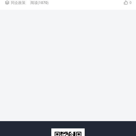


同企政策
阅读(1070)
0