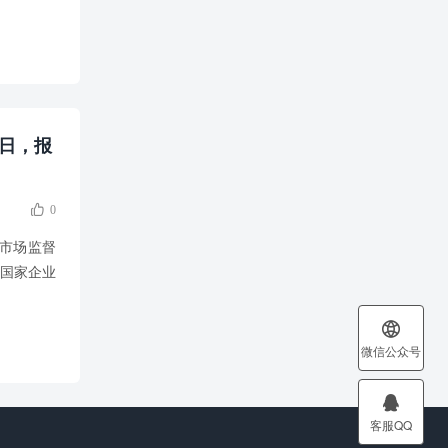
 日，报

0
年向市场监督
过国家企业

微信公众号

客服QQ