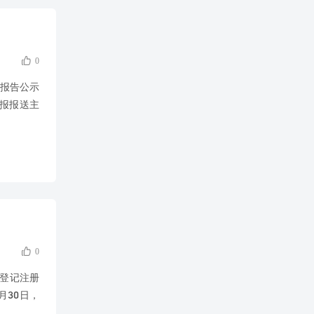

0
报告公示
年报报送主

0
门登记注册
月30日，