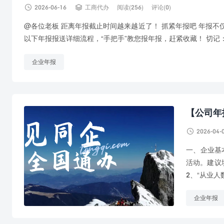


2026-06-16
工商代办
阅读(256)
评论(0)
@各位老板 距离年报截止时间越来越近了！ 抓紧年报吧 年报不
以下年报报送详细流程，“手把手”教您报年报，赶紧收藏！ 切记：年
企业年报
【公司年

2026-04-
一、企业基
活动。建议
2、“从业人
企业年报