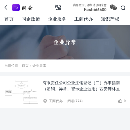

商务微信，添加请说明来意



Fashi66600
首页
同企政策
企业服务
工商代办
知识产权
企业异常
当前位置：
首页
» 企业异常
有限责任公司企业注销登记（二）办事指南
（吊销、异常、警示企业适用）西安碑林区


工商代办
阅读(774)
0