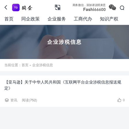

商务微信，添加请说明来意



Fashi66600
首页
同企政策
企业服务
工商代办
知识产权
企业涉税信息
当前位置：
首页
» 企业涉税信息
【亚马逊】关于中华人民共和国《互联网平台企业涉税信息报送规
定》


资讯
阅读(752)
0