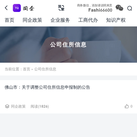

商务微信，添加请说明来意



Fashi66600
首页
同企政策
企业服务
工商代办
知识产权
公司住所信息
当前位置：
首页
» 公司住所信息
佛山市：关于调整公司住所信息申报制的公告


同企政策
阅读(1826)
0