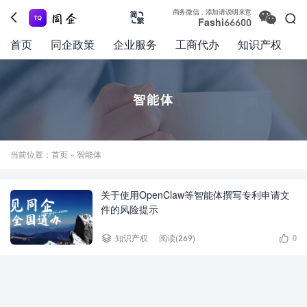

商务微信，添加请说明来意



Fashi66600
首页
同企政策
企业服务
工商代办
知识产权
智能体
当前位置：
首页
» 智能体
关于使用OpenClaw等智能体撰写专利申请文
件的风险提示


知识产权
阅读(269)
0