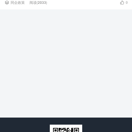


同企政策
阅读(2033)
0