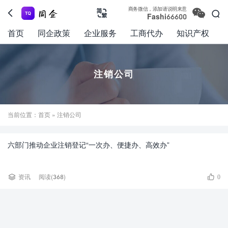

商务微信，添加请说明来意



Fashi66600
首页
同企政策
企业服务
工商代办
知识产权
注销公司
当前位置：
首页
» 注销公司
六部门推动企业注销登记“一次办、便捷办、高效办”


资讯
阅读(368)
0