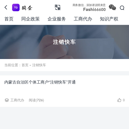

商务微信，添加请说明来意



Fashi66600
首页
同企政策
企业服务
工商代办
知识产权
注销快车
当前位置：
首页
» 注销快车
内蒙古自治区个体工商户“注销快车”开通


工商代办
阅读(726)
0