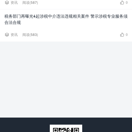


资讯
阅读(587)
0
税务部门再曝光4起涉税中介违法违规相关案件 警示涉税专业服务须
合法合规


资讯
阅读(583)
0