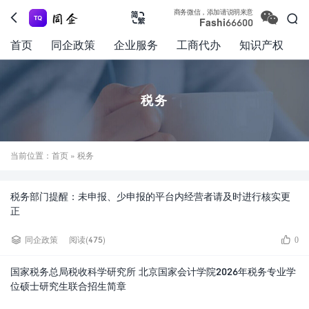

商务微信，添加请说明来意



Fashi66600
首页
同企政策
企业服务
工商代办
知识产权
税务
当前位置：
首页
» 税务
税务部门提醒：未申报、少申报的平台内经营者请及时进行核实更
正


同企政策
阅读(475)
0
国家税务总局税收科学研究所 北京国家会计学院2026年税务专业学
位硕士研究生联合招生简章