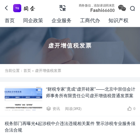

商务微信，添加请说明来意



Fashi66600
首页
同企政策
企业服务
工商代办
知识产权
虚开增值税发票
当前位置：
首页
» 虚开增值税发票
“财税专家”竟成“虚开砖家”——北京中崇信会计
师事务所有限责任公司虚开增值税普通发票案


资讯
阅读(392)
0
税务部门再曝光4起涉税中介违法违规相关案件 警示涉税专业服务须
合法合规