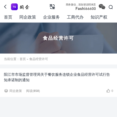

商务微信，添加请说明来意



Fashi66600
首页
同企政策
企业服务
工商代办
知识产权
食品经营许可
当前位置：
首页
» 食品经营许可
阳江市市场监督管理局关于餐饮服务连锁企业食品经营许可试行告
知承诺制的通知


同企政策
阅读(858)
0