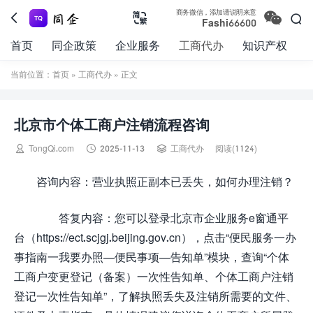

商务微信，添加请说明来意



Fashi66600
首页
同企政策
企业服务
工商代办
知识产权
当前位置：
首页
»
工商代办
» 正文
北京市个体工商户注销流程咨询



TongQi.com
2025-11-13
工商代办
阅读(1124)
咨询内容：营业执照正副本已丢失，如何办理注销？
答复内容：您可以登录北京市企业服务e窗通平
台（https://ect.scjgj.beijing.gov.cn），点击“便民服务一办
事指南一我要办照—便民事项—告知单”模块，查询“个体
工商户变更登记（备案）一次性告知单、个体工商户注销
登记一次性告知单”，了解执照丢失及注销所需要的文件、