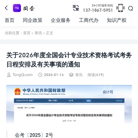

24小时服务热线



137-1867-5951
首页
同企政策
企业服务
工商代办
知识产权
当前位置：
首页
»
资讯
» 正文
关于2026年度全国会计专业技术资格考试考务
日程安排及有关事项的通知



TongQi.com
2026-01-14
资讯
阅读(419)
会考〔2025〕2号