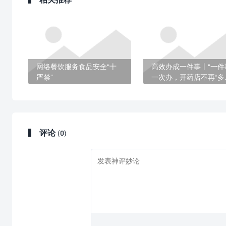
网络餐饮服务食品安全“十
高效办成一件事丨“一件
严禁”
一次办，开药店不再“多
跑”
评论
(0)