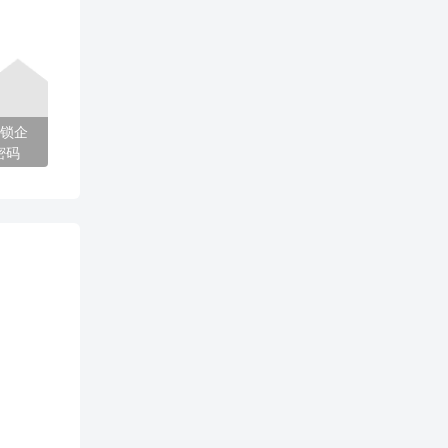
锁企
密码