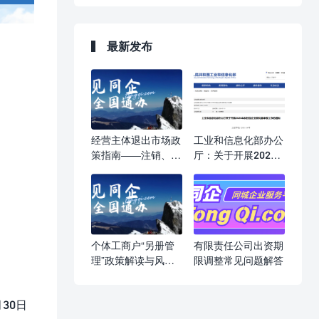
最新发布
经营主体退出市场政
工业和信息化部办公
策指南——注销、吊
厅：关于开展2026
销、强制注销，一文
年科技型企业孵化器
读懂
申报工作的通知
个体工商户“另册管
有限责任公司出资期
理”政策解读与风险
限调整常见问题解答
提示
30日