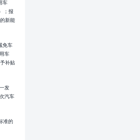
用车
）；报
》的新能
减免车
用车
给予补贴
一发
1次汽车
标准的