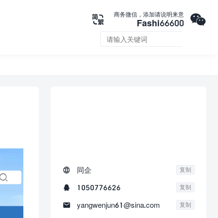

商务微信，添加请说明来意

Fashi66600


联系我们

同企
复制

1050776626
复制

yangwenjun61@sina.com
复制