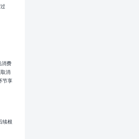
超过
品消费
领取消
环节享
后续根