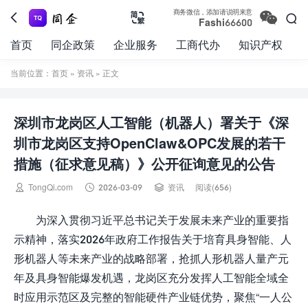

商务微信，添加请说明来意



Fashi66600
首页
同企政策
企业服务
工商代办
知识产权
当前位置：
首页
»
资讯
» 正文
深圳市龙岗区人工智能（机器人）署关于《深
圳市龙岗区支持OpenClaw&OPC发展的若干
措施（征求意见稿）》公开征询意见的公告



TongQi.com
2026-03-09
资讯
阅读(656)
为深入贯彻习近平总书记关于发展未来产业的重要指
示精神，落实2026年政府工作报告关于培育具身智能、人
形机器人等未来产业的战略部署，抢抓人形机器人量产元
年及具身智能爆发机遇，龙岗区充分发挥人工智能全域全
时应用示范区及完整的智能硬件产业链优势，聚焦“一人公