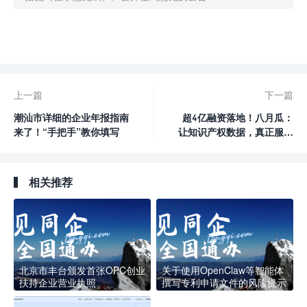

0
赞
上一篇
下一篇
潮汕市详细的企业年报指南
超4亿融资落地！八月瓜：
来了！“手把手”教你填写
让知识产权数据，真正服务
中国创新
相关推荐
北京市丰台颁发首张OPC创业
关于使用OpenClaw等智能体
扶持企业营业执照
撰写专利申请文件的风险提示