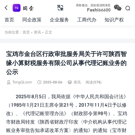

商务微信，添加请说明来意



Fashi66600
首页
同企政策
企业服务
工商代办
知识产权
当前位置：
首页
»
资讯
» 正文
宝鸡市金台区行政审批服务局关于许可陕西智
缘小算财税服务有限公司从事代理记账业务的
公示



TongQi.com
2025-08-06
资讯
阅读(578)
2025年8月5日，我局依据《中华人民共和国会计法》
（1985年1月21日主席令第21号，2017年11月4日予以修
改）、《代理记账管理办法》（财政部令第98号）、宝鸡
市财政局转发《陕西省财政厅印发〈中介机构从事代理记
账业务审批告知承诺改革方案〉的通知》的通知（宝市财