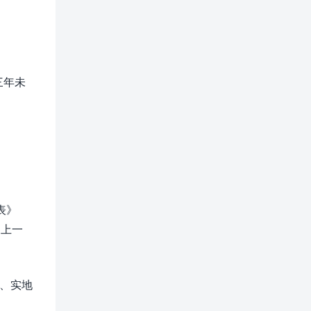
三年未
表》
则上一
、实地