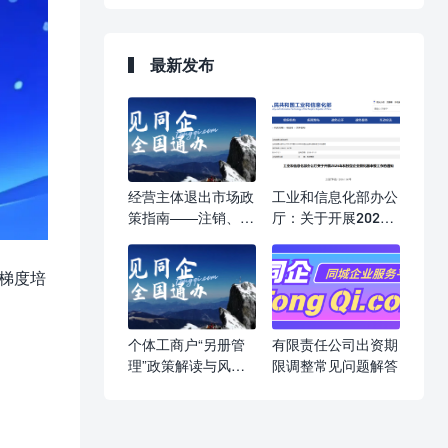
最新发布
经营主体退出市场政
工业和信息化部办公
策指南——注销、吊
厅：关于开展2026
销、强制注销，一文
年科技型企业孵化器
读懂
申报工作的通知
业梯度培
个体工商户“另册管
有限责任公司出资期
理”政策解读与风险
限调整常见问题解答
提示