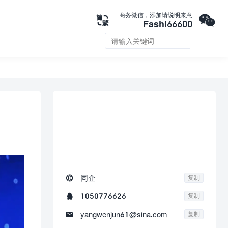

商务微信，添加请说明来意

Fashi66600


联系我们

同企
复制

1050776626
复制

yangwenjun61@sina.com
复制