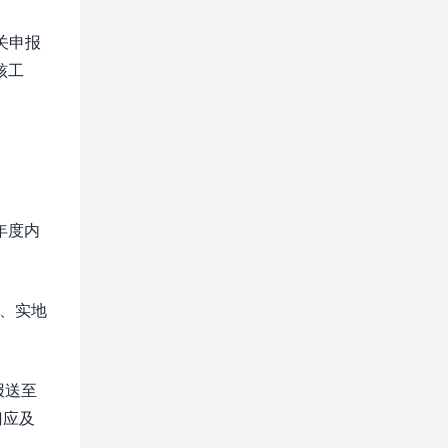
关申报
核工
）
年度内
、实地
报送至
门应及