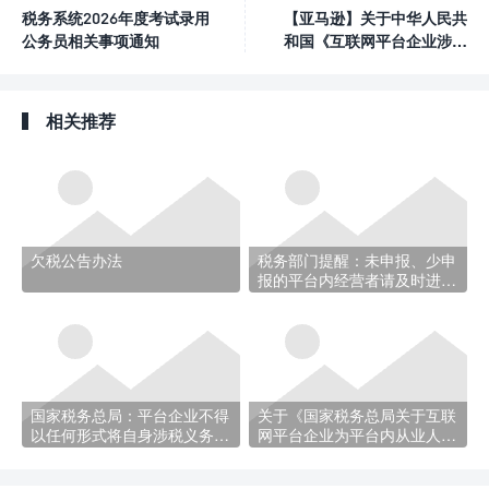
税务系统2026年度考试录用
【亚马逊】关于中华人民共
公务员相关事项通知
和国《互联网平台企业涉税
信息报送规定》
相关推荐
欠税公告办法
税务部门提醒：未申报、少申
报的平台内经营者请及时进行
核实更正
国家税务总局：平台企业不得
关于《国家税务总局关于互联
以任何形式将自身涉税义务转
网平台企业为平台内从业人员
嫁给平台内从业人员
办理扣缴申报、代办申报若干
事项的公告》的解读