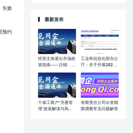
。失败
最新发布
照预约
经营主体退出市场政
工业和信息化部办公
策指南——注销、吊
厅：关于开展2026
销、强制注销，一文
年科技型企业孵化器
读懂
申报工作的通知
个体工商户“另册管
有限责任公司出资期
理”政策解读与风险
限调整常见问题解答
提示