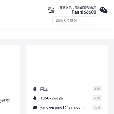

商务微信，添加请说明来意

Fashi66600


联系我们

同企
复制

1050776626
复制
行政管

yangwenjun61@sina.com
复制