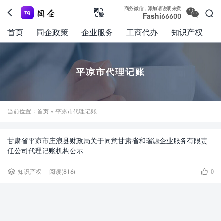

商务微信，添加请说明来意



Fashi66600
首页
同企政策
企业服务
工商代办
知识产权
平凉市代理记账
当前位置：
首页
» 平凉市代理记账
甘肃省平凉市庄浪县财政局关于同意甘肃省和瑞源企业服务有限责
任公司代理记账机构公示


知识产权
阅读(816)
0