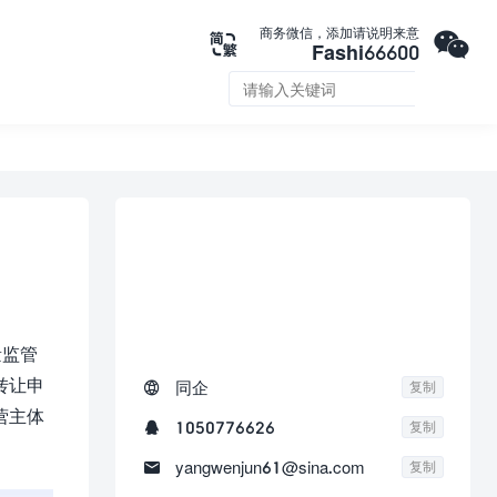

商务微信，添加请说明来意

Fashi66600


联系我们
量监管
转让申

同企
复制
营主体

1050776626
复制

yangwenjun61@sina.com
复制