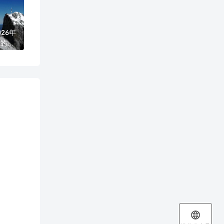
26年
的公
