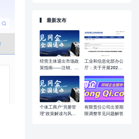
最新发布
经营主体退出市场政
工业和信息化部办公
策指南——注销、吊
厅：关于开展2026
销、强制注销，一文
年科技型企业孵化器
读懂
申报工作的通知
个体工商户“另册管
有限责任公司出资期
理”政策解读与风险
限调整常见问题解答
提示