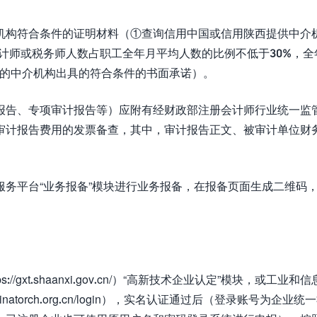
机构符合条件的证明材料（①查询信用中国或信用陕西提供中介
计师或税务师人数占职工全年月平均人数的比例不低于30%，全
务的中介机构出具的符合条件的书面承诺）。
报告、专项审计报告等）应附有经财政部注册会计师行业统一监
，申报企业支付审计报告费用的发票备查，其中，审计报告正文、被审计单位
务平台“业务报备”模块进行业务报备，在报备页面生成二维码
gxt.shaanxi.gov.cn/）“高新技术企业认定”模块，或工业和
hinatorch.org.cn/login），实名认证通过后（登录账号为企业