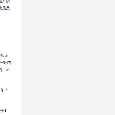
照系统
成后及
的知识
平等内
的，不
一年内
于1