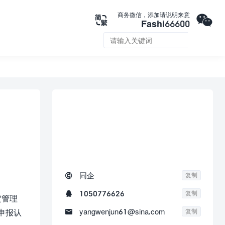

商务微信，添加请说明来意

Fashi66600


联系我们

同企
复制

1050776626
复制
定管理

yangwenjun61@sina.com
申报认
复制