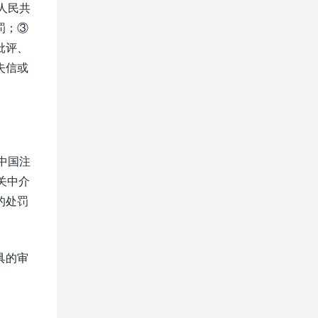
人民共
罚；③
批评、
失信或
“中国注
相关中介
的处罚
具的审