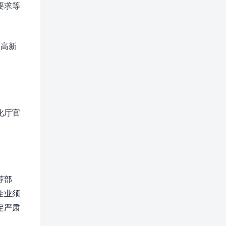
要求等
《高新
化厅官
荐部
企业须
定严肃