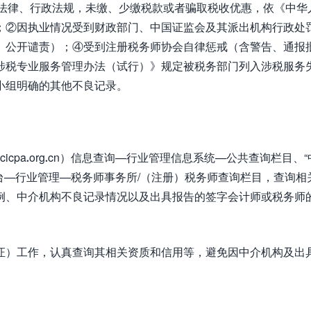
收法律、行政法规，未缴、少缴税款或者骗取税收优惠，依《中华
；②因执业情况受到财政部门、中国证监会及其派出机构行政处
、公开谴责）；④受到注册税务师协会自律惩戒（含警告、通报
涉税专业服务管理办法（试行）》规定被税务部门列入涉税服务
小组明确的其他不良记录。
w.cicpa.org.cn）信息查询—行业管理信息系统—公共查询栏目、
）信息服务平台—行业管理—税务师事务所/（注册）税务师查询栏目，查询
例、中介机构不良记录情况以及出具报告的签字会计师或税务师
证）工作，认真查询其相关资质和信用等，避免因中介机构及出
。