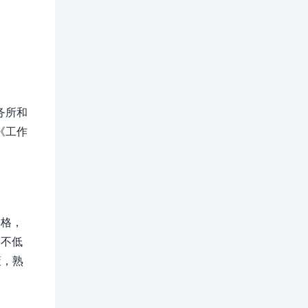
务所和
《工作
资格，
例不低
策，熟