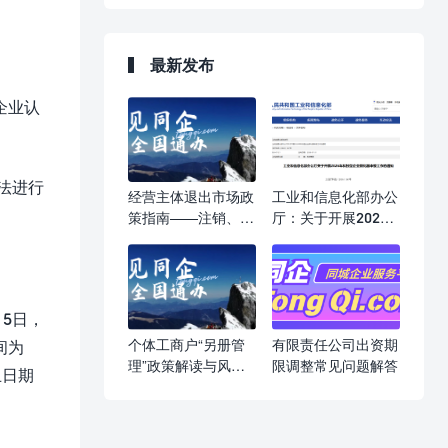
最新发布
企业认
法进行
经营主体退出市场政
工业和信息化部办公
策指南——注销、吊
厅：关于开展2026
销、强制注销，一文
年科技型企业孵化器
读懂
申报工作的通知
5日，
个体工商户“另册管
有限责任公司出资期
间为
理”政策解读与风险
限调整常见问题解答
止日期
提示