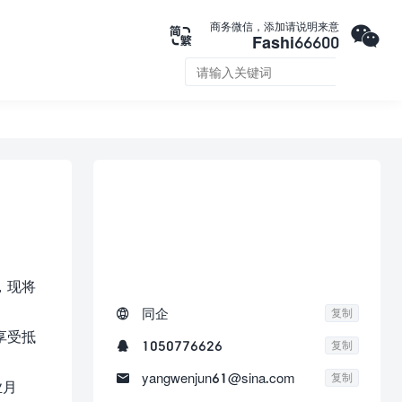

商务微信，添加请说明来意

Fashi66600


联系我们
，现将

同企
复制
享受抵

1050776626
复制

yangwenjun61@sina.com
复制
业月