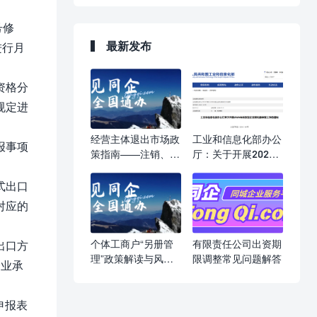
号修
最新发布
进行月
资格分
规定进
经营主体退出市场政
工业和信息化部办公
报事项
策指南——注销、吊
厅：关于开展2026
销、强制注销，一文
年科技型企业孵化器
读懂
申报工作的通知
式出口
对应的
个体工商户“另册管
有限责任公司出资期
出口方
理”政策解读与风险
限调整常见问题解答
企业承
提示
申报表