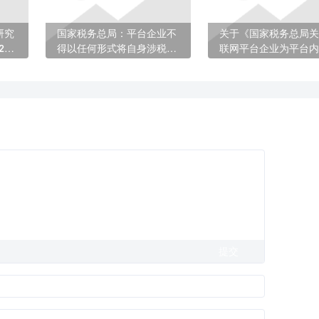
研究
国家税务总局：平台企业不
关于《国家税务总局关
26
得以任何形式将自身涉税义
联网平台企业为平台内
究生
务转嫁给平台内从业人员
人员办理扣缴申报、代
报若干事项的公告》的