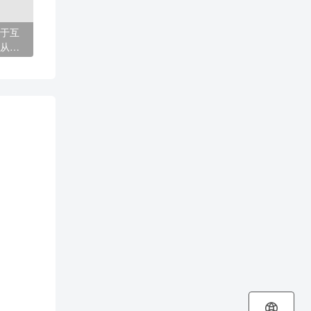
于互
从业
办申
解读
