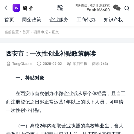

商务微信，添加请说明来意



Fashi66600
首页
同企政策
企业服务
工商代办
知识产权
当前位置：
首页
»
项目申报
» 正文
西安市：一次性创业补贴政策解读



TongQi.com
2025-09-02
项目申报
阅读(963)
一、补贴对象
在西安市首次创办小微企业或从事个体经营，且自工
商注册登记之日起正常运营1年以上的以下人员，可申请
一次性创业补贴。
（一）离校2年内领取营业执照的高校毕业生，含大
专及以上学历人员和留学归国人员、技工院校高级工班、