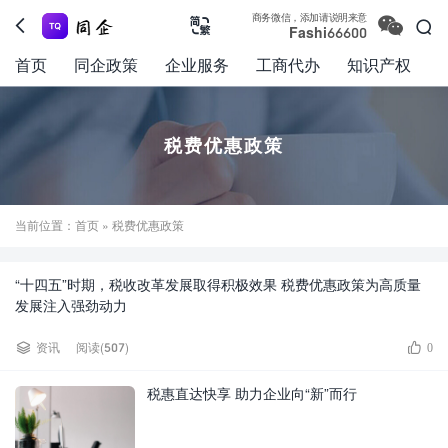

商务微信，添加请说明来意



Fashi66600
首页
同企政策
企业服务
工商代办
知识产权
税费优惠政策
当前位置：
首页
» 税费优惠政策
“十四五”时期，税收改革发展取得积极效果 税费优惠政策为高质量
发展注入强劲动力


资讯
阅读(507)
0
税惠直达快享 助力企业向“新”而行