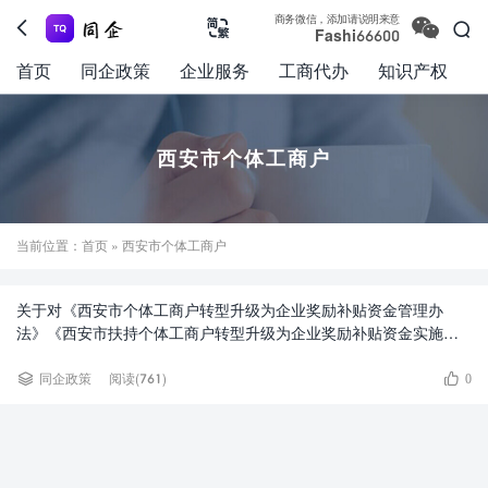

商务微信，添加请说明来意



Fashi66600
首页
同企政策
企业服务
工商代办
知识产权
西安市个体工商户
当前位置：
首页
» 西安市个体工商户
关于对《西安市个体工商户转型升级为企业奖励补贴资金管理办
法》《西安市扶持个体工商户转型升级为企业奖励补贴资金实施细
则》公开征求意见的通知


同企政策
阅读(761)
0