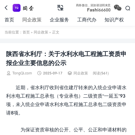

商务微信，添加请说明来意



Fashi66600
首页
同企政策
企业服务
工商代办
知识产权
当前位置：
首页
»
同企政策
» 正文
陕西省水利厅：关于水利水电工程施工资质申
报企业主要信息的公示



TongQi.com
2025-09-17
同企政策
阅读(561)
近期，省水利厅收到省住建厅转来的入统企业申请水
利水电工程施工总承包（专业承包）二级资质“一延五”93
项，未入统企业申请水利水电工程施工总承包二级资质申
请8项。
为保证资质审核的公开、公平、公正和申请材料的