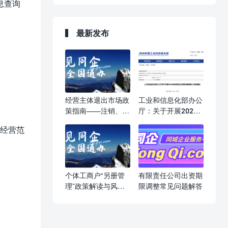
息查询
最新发布
经营主体退出市场政
工业和信息化部办公
策指南——注销、吊
厅：关于开展2026
销、强制注销，一文
年科技型企业孵化器
经营范
读懂
申报工作的通知
个体工商户“另册管
有限责任公司出资期
理”政策解读与风险
限调整常见问题解答
提示