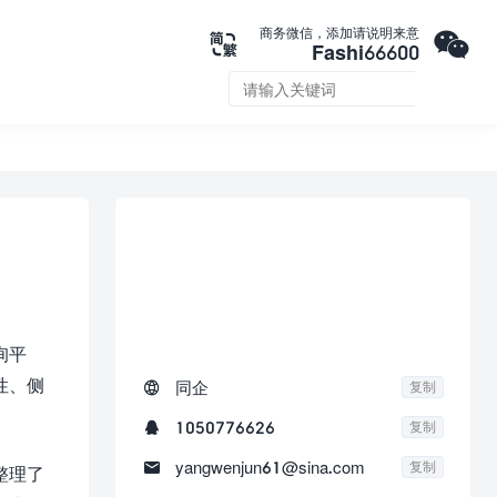

商务微信，添加请说明来意

Fashi66600


联系我们
询平
性、侧

同企
复制

1050776626
复制

yangwenjun61@sina.com
复制
整理了