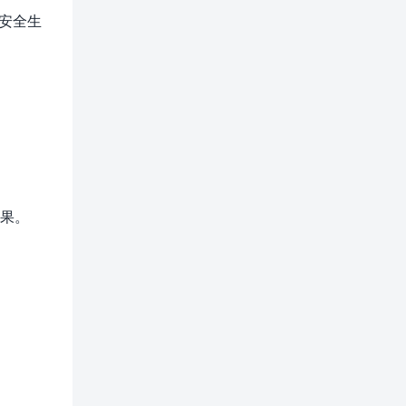
、安全生
果。