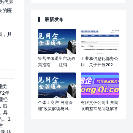
为代表
长的医
最新发布
员，具
经营主体退出市场政
工业和信息化部办公
策指南——注销、吊
厅：关于开展2026
销、强制注销，一文
年科技型企业孵化器
读懂
申报工作的通知
理类、
有2年
理经
个体工商户“另册管
有限责任公司出资期
，取
理”政策解读与风险
限调整常见问题解答
，具
提示
。3.
布
能熟练