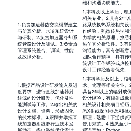
维和沟通协调能力。
1.本科及以上学历，理
相关专业。2.具有2年
1.负责加速器热交换模型建立
路系统换热系统相关设
与仿真分析、水冷系统设计
作经验，熟悉传热学和
与研制。2.负责加速器冷却系
力学的相关原理，熟悉
统管路设计及测试。3.负责热
热仿真分析软件。3.有
管理系统整合、调试、性能
沟通能力，富有创新意
及故障分析。
团队合作精神。具有传
统设计工作经验或热控
设计工作经验者优先。
1.本科学历及以上，核
1.根据产品设计研发输入及进
术、物理等相关专业。2
度要求，进行直线加速器射
具备2年以上的辐射成
线源的设计研发、优化及性
设计经验，有辐射成像
能测试等工作。2.输出相关的
相关设计相关项目经历。
设计文档、资料，形成固化
悉X射线探测器及X射
的技术标准。3.跟踪并掌握直
原理，熟悉上下游供货
线加速器射线源行业技术发
使用规范。4.熟悉至少
展动态，提出系统优化设计
程语言如：Python、