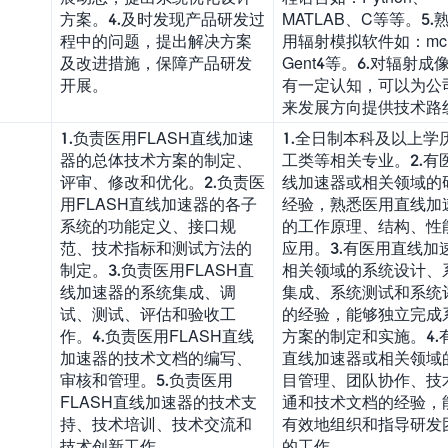
方案。4.及时发现产品研发过
MATLAB、C等等。5.
程中的问题，提出解决方案
用辐射模拟软件如：mc
及改进措施，保障产品研发
Gent4等。6.对辐射成
开展。
有一定认知，可以为公
来发展方向提供技术路
1.负责医用FLASH直线加速
1.全日制本科及以上学
器的总体技术方案的制定、
工类等相关专业。2.有
评审、修改和优化。2.负责医
线加速器或相关领域的
用FLASH直线加速器的各子
经验，熟悉医用直线加
系统的功能定义、接口规
的工作原理、结构、性
范、技术指标和测试方法的
应用。3.有医用直线加
制定。3.负责医用FLASH直
相关领域的系统设计、
线加速器的系统集成、调
集成、系统测试和系统
试、测试、评估和验收工
的经验，能够独立完成
作。4.负责医用FLASH直线
方案的制定和实施。4.
加速器的技术文档的编写、
直线加速器或相关领域
审核和管理。5.负责医用
目管理、团队协作、技
FLASH直线加速器的技术支
通和技术文档的经验，
持、技术培训、技术交流和
有效地组织和指导研发
技术创新工作。
的工作。