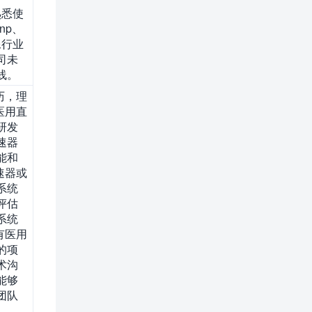
熟悉使
np、
像行业
司未
线。
历，理
医用直
研发
速器
能和
速器或
系统
评估
系统
有医用
的项
术沟
能够
团队