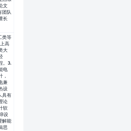
论文
有团队
擅长
工类等
以上高
类大
经
。3.
能电
计，
电兼
热设
.具有
理论
计软
B设
理解能
辑思