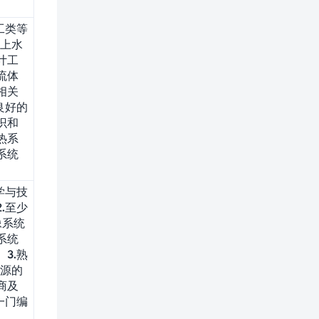
工类等
以上水
计工
流体
相关
良好的
识和
热系
系统
学与技
.至少
像系统
系统
3.熟
线源的
商及
一门编