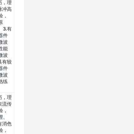
历，理
脉冲高
验，
原
3.有
器件
微波
性能
微波
具有较
器件
微波
熟练
。
历，理
束流传
验，
理、
有消色
验，