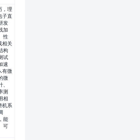
历，理
电子直
研发
线加
、性
或相关
结构
测试
加速
.有微
的微
计、
率测
用相
整机系
调
，能
、可