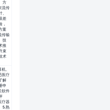
、方
束流传
计、
误差
验，
方案
流传输
、技
术推
升束
技术
算机、
悉医疗
了解
册申
关软件
评
医疗器
5.熟