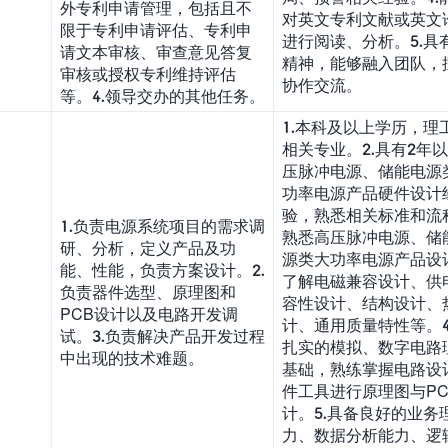
外专利申请管理，包括且不
对英文专利文献或英文
限于专利申请评估、专利申
进行阅读、分析。5.具
请文本审核、审查意见答复
精神，能够融入团队，
审核或授权专利维持评估
协作交流。
等。4.领导交办的其他任务。
1.本科及以上学历，理
相关专业。2.具有2年
压脉冲电源、储能电源
功率电源产品硬件设计
验，熟悉相关标准和流程
1.负责电源系统项目的需求调
熟悉高压脉冲电源、储
研、分析，定义产品及功
源类大功率电源产品设
能、性能，负责方案设计。2.
了解电磁兼容设计、供
负责器件选型、原理图和
容性设计、结构设计、
PCB设计以及电路开发调
计、通用质量特性等。4
试。3.负责解决产品开发过程
扎实的模拟、数字电路
中出现的技术难题。
基础，熟练掌握电路设
件工具进行原理图与PC
计。5.具备良好的业务
力、数据分析能力、逻