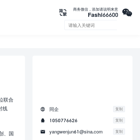

商务微信，添加请说明来意

Fashi66600


联系我们
位联合
射线

同企
复制

1050776626
复制

yangwenjun61@sina.com
复制
创、国