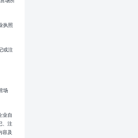
营场所
业执照
记或注
营场
企业自
记、注
内容及