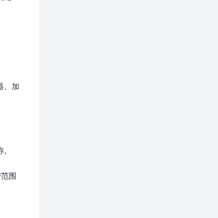
器、加
称。
营范围