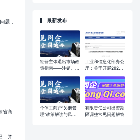
最新发布
问题，
经营主体退出市场政
工业和信息化部办公
策指南——注销、吊
厅：关于开展2026
销、强制注销，一文
年科技型企业孵化器
读懂
申报工作的通知
个体工商户“另册管
有限责任公司出资期
东省商
理”政策解读与风险
限调整常见问题解答
提示
记，并