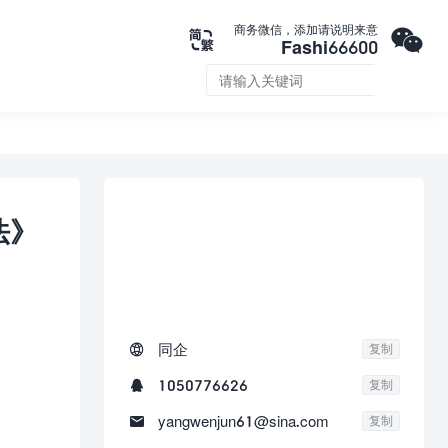

商务微信，添加请说明来意

Fashi66600


法》
联系我们

同企
复制

1050776626
复制

yangwenjun61@sina.com
复制