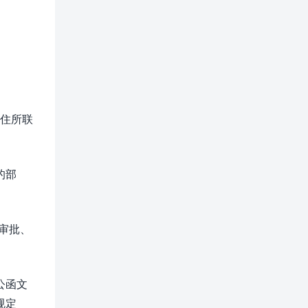
住所联
的部
审批、
公函文
规定