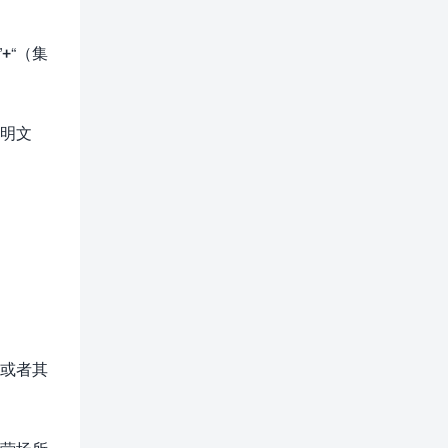
+“（集
明文
或者其