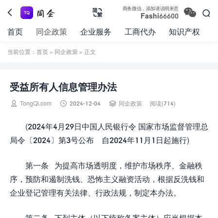

商务微信，添加请说明来意



Fashi66600
首页
同企政策
企业服务
工商代办
知识产权
当前位置：
首页
»
同企政策
» 正文
受益所有人信息管理办法



TongQi.com
2024-12-04
同企政策
阅读(714)
(2024年4月29日中国人民银行令 国家市场监督管理总
局令〔2024〕第3号公布 自2024年11月1日起施行)
第一条 为提高市场透明度，维护市场秩序、金融秩
序，预防和遏制洗钱、恐怖主义融资活动，根据反洗钱和
企业登记管理有关法律、行政法规，制定本办法。
第二条 下列主体（以下统称备案主体）应当根据本