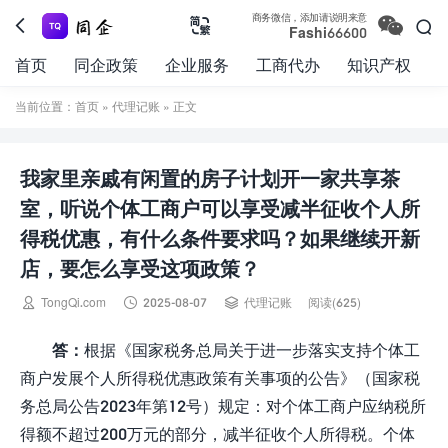

商务微信，添加请说明来意



Fashi66600
首页
同企政策
企业服务
工商代办
知识产权
当前位置：
首页
»
代理记账
» 正文
我家里亲戚有闲置的房子计划开一家共享茶
室，听说个体工商户可以享受减半征收个人所
得税优惠，有什么条件要求吗？如果继续开新
店，要怎么享受这项政策？



TongQi.com
2025-08-07
代理记账
阅读(625)
答：
根据《国家税务总局关于进一步落实支持个体工
商户发展个人所得税优惠政策有关事项的公告》（国家税
务总局公告2023年第12号）规定：对个体工商户应纳税所
得额不超过200万元的部分，减半征收个人所得税。个体