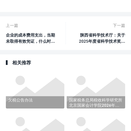

0
赞
上一篇
下一篇
企业的成本费用支出，当期
陕西省科学技术厅：关于
未取得有效凭证，什么时候
2025年度省科学技术奖提
取得有效凭证就可以税前扣
名工作的通知
除？
相关推荐
欠税公告办法
国家税务总局税收科学研究所
北京国家会计学院2026年税
务专业学位硕士研究生联合招
生简章