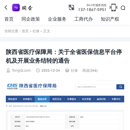

24小时服务热线



137-1867-5951
首页
同企政策
企业服务
工商代办
知识产权
当前位置：
首页
»
社保
» 正文
陕西省医疗保障局：关于全省医保信息平台停
机及开展业务结转的通告



TongQi.com
2025-12-24
社保
阅读(346)